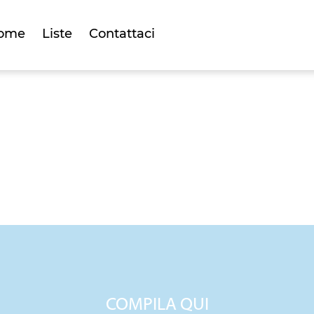
ome
Liste
Contattaci
A REGALO DI C
COMPILA QUI