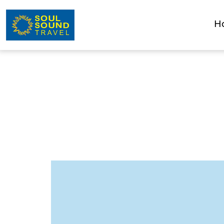
H
LIST