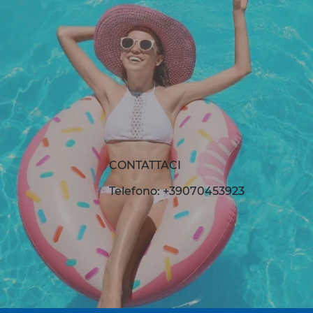
CONTATTACI
Telefono: +39070453923